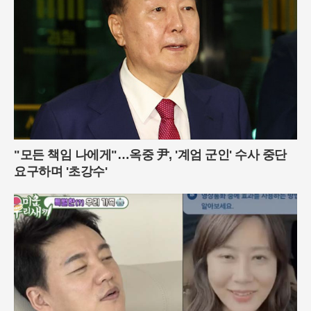
"모든 책임 나에게"…옥중 尹, '계엄 군인' 수사 중단
요구하며 '초강수'