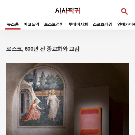
검
색
뉴스홈
이코노믹
포스트정치
투데이사회
스포츠타임
연예가이
로스코, 600년 전 종교화와 교감