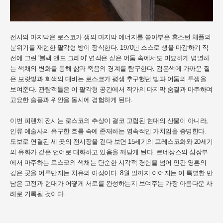
전시의 마지막은 로스코가 생의 마지막 에너지를 쏟아부은 휴스턴 채플의
분위기를 재현한 팔각형 방이 장식한다. 1970년 스스로 생을 마감하기 직
전에 그린 '블랙 앤드 그레이' 연작은 짙은 어둠 속에서도 미묘하게 명멸하
는 색채의 변화를 통해 삶과 죽음의 경계를 탐구한다. 검은색에 가까운 짙
은 보랏빛과 회색의 대비는 로스코가 평생 추구했던 빛과 어둠의 투쟁을
보여준다. 관람객들은 이 팔각형 공간에서 작가의 마지막 숨결과 마주하며
고요한 슬픔과 위안을 동시에 경험하게 된다.
이번 피렌체 전시는 로스코의 추상이 결코 고립된 현대의 산물이 아니라,
인류 예술사의 유구한 흐름 속에 존재하는 영속적인 가치임을 증명한다.
도보로 연결된 세 곳의 전시장을 걷다 보면 15세기의 프레스코화와 20세기
의 유화가 같은 언어로 대화하고 있음을 깨닫게 된다. 르네상스의 심장부
에서 마주하는 로스코의 색채는 단순한 시각적 경험을 넘어 인간 영혼의
깊은 곳을 어루만지는 치유의 여정이다. 8월 말까지 이어지는 이 특별한 만
남은 고전과 현대가 어떻게 서로를 완성하는지 보여주는 가장 아름다운 사
례로 기록될 것이다.