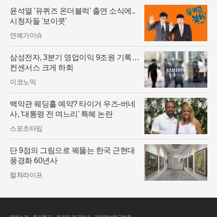
윤석열 '유퀴즈 온더블럭' 출연 소식에..
시청자들 '보이콧'
연예가이슈
삼성전자, 3분기 영업이익 9조원 기록…
컨센서스 크게 하회
이코노믹
백악관 웨딩홀 예약? 타이거 우즈-버네
사, '대통령 전 며느리' 특혜 논란
스포츠타임
단 9점의 그림으로 꿰뚫는 한국 근현대
풍경화 60년사
컬쳐라이프