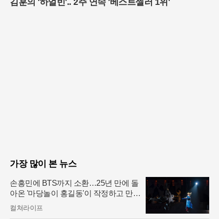
김훈의 '하얼빈'.. 2주 연속 '베스트셀러 1위'
가장 많이 본 뉴스
손흥민에 BTS까지 소환…25년 만에 돌
아온 '마당놀이 홍길동'이 작정하고 만든
무대
컬쳐라이프