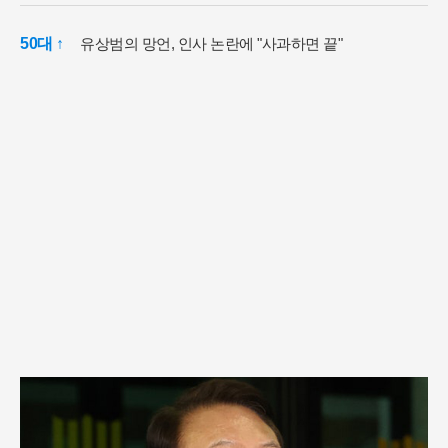
50대 ↑
유상범의 망언, 인사 논란에 "사과하면 끝"