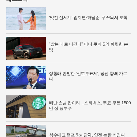
'멋진 신세계' 임지연·허남준, 푸꾸옥서 포착
"밟는 대로 나간다" 미니 쿠퍼 S의 짜릿한 손
맛
정청래 반발한 '선호투표제', 당권 향배 가르
나
떠난 손님 잡아라…스타벅스, 무료 쿠폰 1500
만 장 승부수
성수대교 램프 9㎝ 단차, 안전 논란 커진다