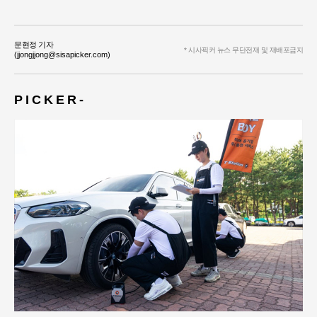
문현정 기자
* 시사픽커 뉴스 무단전재 및 재배포금지
(jjongjjong@sisapicker.com)
P I C K E R -