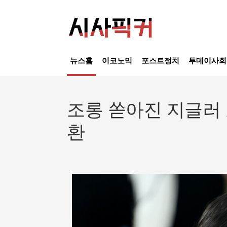
뉴스홈
이코노믹
포스트정치
투데이사회
조롱 쏟아진 지글러
환