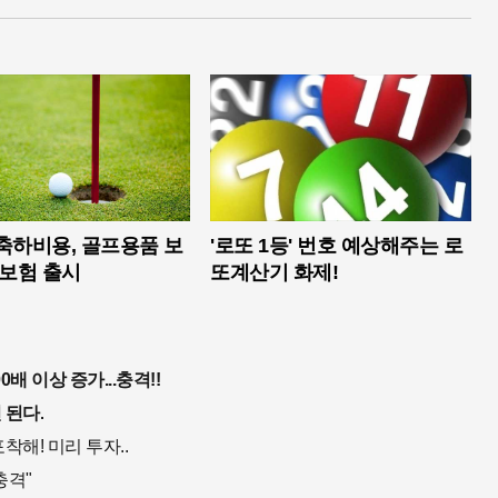
축하비용, 골프용품 보
'로또 1등' 번호 예상해주는 로
프보험 출시
또계산기 화제!
배 이상 증가...충격!!
 된다.
착해! 미리 투자..
충격"