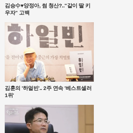
김승수♥양정아, 썸 청산?.."같이 딸 키
우자" 고백
김훈의 '하얼빈'.. 2주 연속 '베스트셀러
1위'