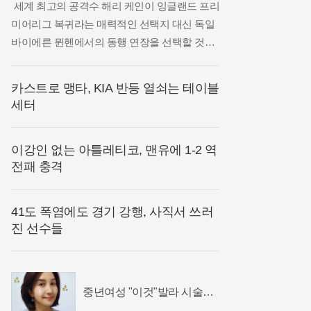
세계 최고의 공격수 해리 케인이 잉글랜드 프리
미어리그 복귀라는 매력적인 선택지 대신 독일
바이에른 뮌헨에서의 동행 연장을 선택할 것으
로 보인다. 최근 유럽 현지 매체들에 따르면 케
인은 현재 소속팀인 뮌헨과 계약 연장을 위한 구
카스트로 맹타, KIA 반등 열쇠는 테이블
체적인 협상 테이블에 앉았으며, 독일 생활에 매
세터
우 만족하고 있는 것으로 전해졌다. 특히
이강인 없는 아틀레티코, 맨유에 1-2 역
전패 충격
41도 폭염에도 경기 강행, 사직서 쓰러
진 선수들
중년여성 "이것"발라 시술없
는 매끈 피부 화제!