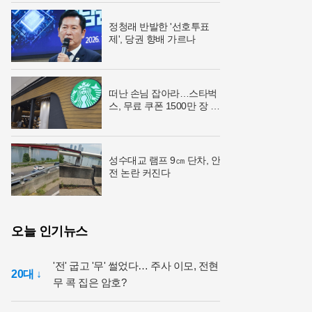
정청래 반발한 '선호투표
제', 당권 향배 가르나
떠난 손님 잡아라…스타벅
스, 무료 쿠폰 1500만 장 승
부수
성수대교 램프 9㎝ 단차, 안
전 논란 커진다
오늘 인기뉴스
'전' 굽고 '무' 썰었다… 주사 이모, 전현
20대 ↓
무 콕 집은 암호?