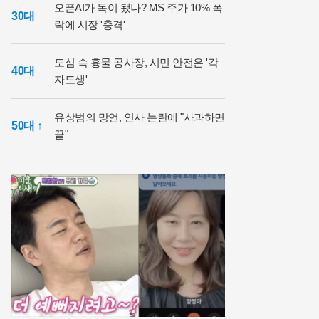
오픈AI가 독이 됐나? MS 주가 10% 폭
30대
락에 시장 '충격'
도심 속 흉물 공사장, 시민 안전은 '각
40대
자도생'
유상범의 망언, 인사 논란에 "사과하면
50대 ↑
끝"