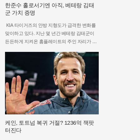
한준수 홀로서기엔 아직, 베테랑 김태
군 가치 증명
KIA 타이거즈의 안방 지형도가 급격한 변화를
맞이하고 있다. 지난 몇 년간 베테랑 김태군이
든든하게 지켜온 홈플레이트의 주인 자리가 이
제는 차세대 주전으로 낙점된 한준수에게로 무
게추가 기우는 모양새다. 기록이 이를 증명한다.
8월 6일 기준 한준수는 581이닝의 수비를 소화
하며 팀 내 포수 중 가장 많은 시간
케인, 토트넘 복귀 거절? 1236억 잭팟
터진다