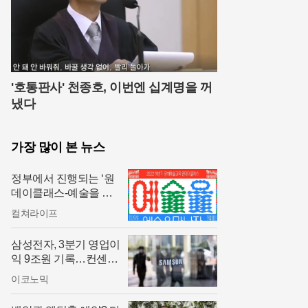
'호통판사' 천종호, 이번엔 십계명을 꺼
냈다
가장 많이 본 뉴스
정부에서 진행되는 ‘원
데이클래스-예술을 만
나자' 즐겨볼까?
컬쳐라이프
삼성전자, 3분기 영업이
익 9조원 기록…컨센서
스 크게 하회
이코노믹