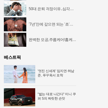
50대 은퇴 걱정이유..심각한
경제난...충격!
'7년'안에 갚으면 되는 '초'저
금리 대출 인기...
완벽한 모공,주름케어!홈케어
~리프팅모공팩
베스트픽
'멋진 신세계' 임지연·허남
준, 푸꾸옥서 포착
"밟는 대로 나간다" 미니 쿠
퍼 S의 짜릿한 손맛