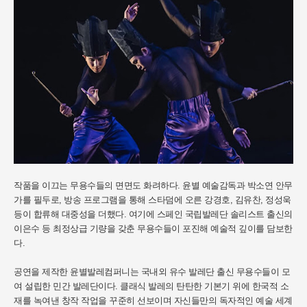
작품을 이끄는 무용수들의 면면도 화려하다. 윤별 예술감독과 박소연 안무
가를 필두로, 방송 프로그램을 통해 스타덤에 오른 강경호, 김유찬, 정성욱
등이 합류해 대중성을 더했다. 여기에 스페인 국립발레단 솔리스트 출신의
이은수 등 최정상급 기량을 갖춘 무용수들이 포진해 예술적 깊이를 담보한
다.
공연을 제작한 윤별발레컴퍼니는 국내외 유수 발레단 출신 무용수들이 모
여 설립한 민간 발레단이다. 클래식 발레의 탄탄한 기본기 위에 한국적 소
재를 녹여낸 창작 작업을 꾸준히 선보이며 자신들만의 독자적인 예술 세계