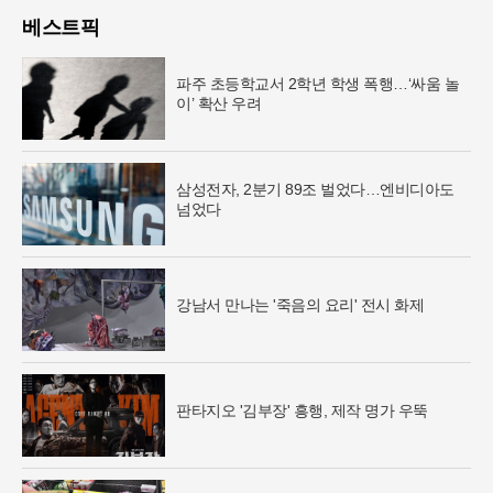
베스트픽
파주 초등학교서 2학년 학생 폭행…‘싸움 놀
이’ 확산 우려
삼성전자, 2분기 89조 벌었다…엔비디아도
넘었다
강남서 만나는 '죽음의 요리' 전시 화제
판타지오 '김부장' 흥행, 제작 명가 우뚝