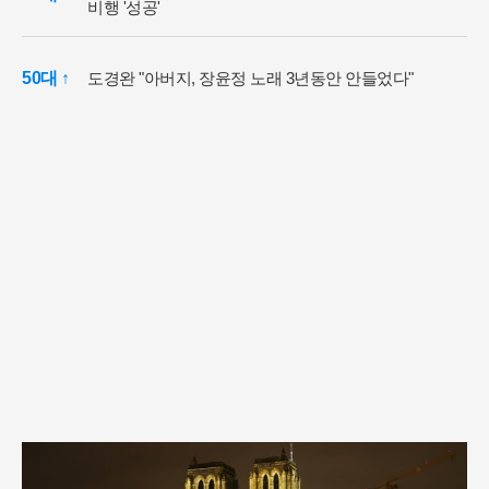
비행 '성공'
50대 ↑
도경완 "아버지, 장윤정 노래 3년동안 안들었다"