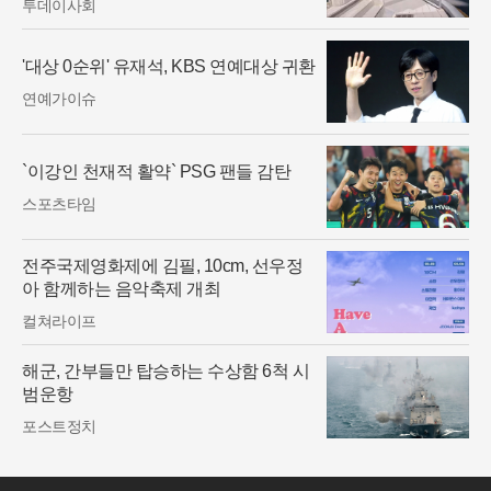
투데이사회
'대상 0순위' 유재석, KBS 연예대상 귀환
연예가이슈
`이강인 천재적 활약` PSG 팬들 감탄
스포츠타임
전주국제영화제에 김필, 10cm, 선우정
아 함께하는 음악축제 개최
컬쳐라이프
해군, 간부들만 탑승하는 수상함 6척 시
범운항
포스트정치