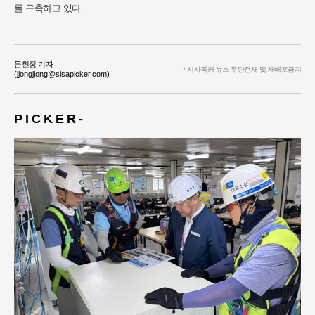
를 구축하고 있다.
문현정 기자
* 시사픽커 뉴스 무단전재 및 재배포금지
(jjongjjong@sisapicker.com)
P I C K E R -