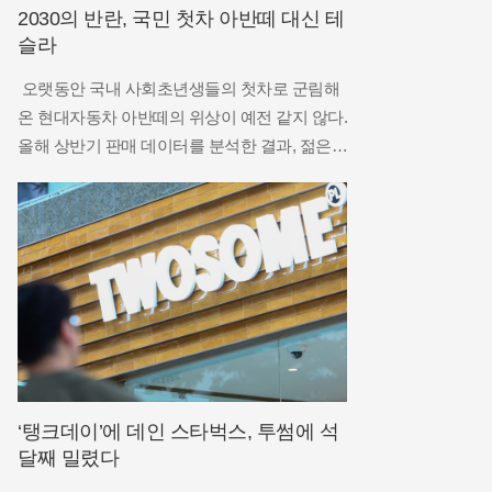
2030의 반란, 국민 첫차 아반떼 대신 테
슬라
오랫동안 국내 사회초년생들의 첫차로 군림해
온 현대자동차 아반떼의 위상이 예전 같지 않다.
올해 상반기 판매 데이터를 분석한 결과, 젊은
층의 선호도가 내연기관 준중형 세단에서 수입
전기차로 급격히 이동하고 있는 현상이 포착되
었다. 한국수입자동차협회의 집계에 따르면 테
슬라 모델Y는 올해 상반기에만 4만 대가 넘는
‘탱크데이’에 데인 스타벅스, 투썸에 석
달째 밀렸다