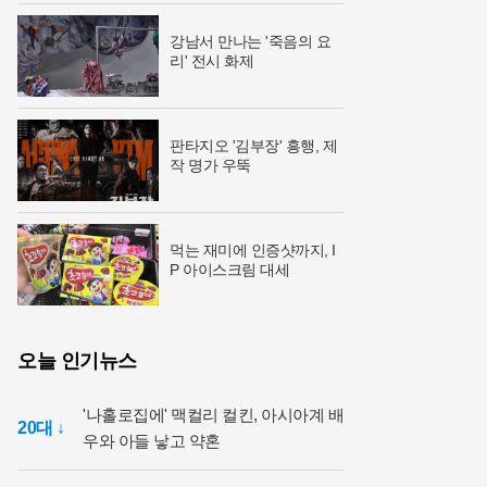
강남서 만나는 '죽음의 요
리' 전시 화제
판타지오 '김부장' 흥행, 제
작 명가 우뚝
먹는 재미에 인증샷까지, I
P 아이스크림 대세
오늘 인기뉴스
'나홀로집에' 맥컬리 컬킨, 아시아계 배
20대 ↓
우와 아들 낳고 약혼