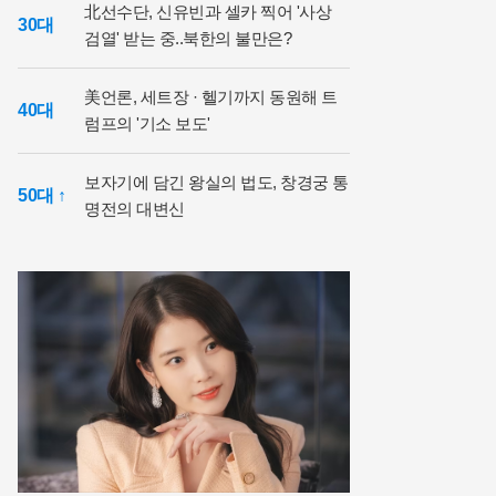
北선수단, 신유빈과 셀카 찍어 '사상
30대
검열' 받는 중..북한의 불만은?
美언론, 세트장 · 헬기까지 동원해 트
40대
럼프의 '기소 보도'
보자기에 담긴 왕실의 법도, 창경궁 통
50대 ↑
명전의 대변신