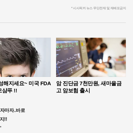
* 시사픽커 뉴스 무단전재 및 재배포금지
성해지세요~ 미국 FDA
암 진단금 7천만원, 새마을금
샴푸 !!
고 암보험 출시
먹자마자..바로
지!!
"