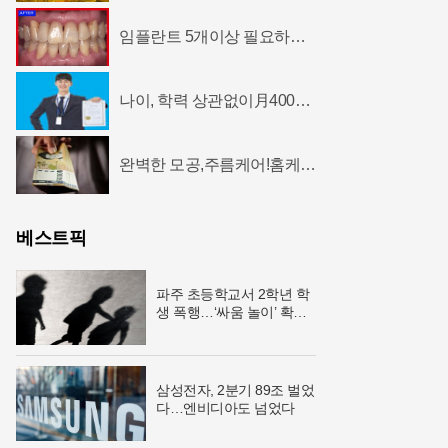
임플란트 5개이상 필요하다
면? 충격
나이, 학력 상관없이月400소
득 가능한 자격증!
완벽한 모공,주름케어!홈케어
~리프팅모공팩
베스트픽
파주 초등학교서 2학년 학
생 폭행…‘싸움 놀이’ 확산
우려
삼성전자, 2분기 89조 벌었
다…엔비디아도 넘었다