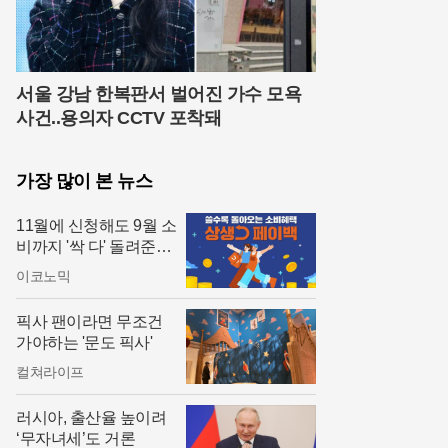
서울 강남 한복판서 벌어진 가수 모욕
사건..용의자 CCTV 포착돼
가장 많이 본 뉴스
11월에 신청해도 9월 소
비까지 '싹 다' 돌려준다!
상생페이백 소급 적용
이코노믹
픽사 팬이라면 무조건
가야하는 '문도 픽사'
컬쳐라이프
러시아, 출산율 높이려
‘무자녀세’도 거론