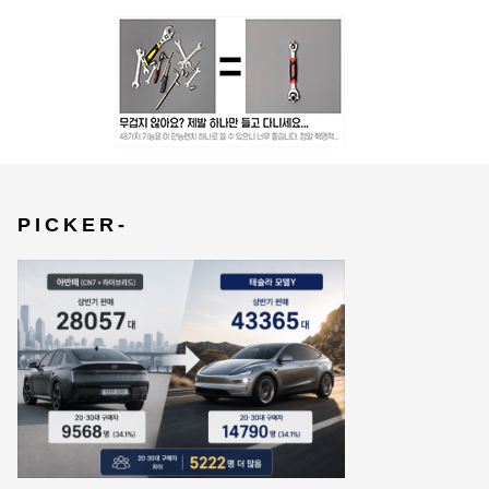
P I C K E R -