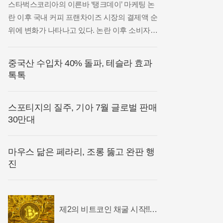
스타벅스코리아의 이른바 ‘탱크데이’ 마케팅 논
란 이후 국내 커피 프랜차이즈 시장의 결제액 순
위에 변화가 나타나고 있다. 논란 이후 소비자
이탈 움직임이 이어진 가운데 투썸플레이스가
최근 석 달 연속 스타벅스를 앞지르며 반사이익
중국산 수입차 40% 돌파, 테슬라 효과
을 얻은 것으로 나타났다.지난 4일 AI 데이터 기
톡톡
업 아이지에이웍스의 모바일인덱스에 따르면
지난달
스포티지의 질주, 기아 7월 글로벌 판매
30만대
마우스 닮은 페라리, 조롱 뚫고 완판 행
진
제2의 비트코인 채굴 시작!!
年300% 수익?