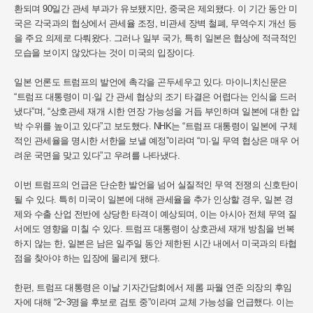
환되며 90일간 관세 부과가 유보됐지만, 중국은 제외됐다. 이 기간 동안 미
국은 각국과의 협상에서 관세율 조정, 비관세 장벽 철폐, 무역수지 개선 등
을 주요 의제로 다뤄왔다. 그러나 일부 국가, 특히 일본은 협상에 적극적인
모습을 보이지 않았다는 것이 미국의 입장이다.
일본 언론도 트럼프의 발언에 촉각을 곤두세우고 있다. 마이니치신문은
“트럼프 대통령이 미·일 간 관세 협상의 조기 타결은 어렵다는 인식을 드러
냈다”며, “상호관세 재개 시한 연장 가능성을 거듭 부인하며 일본에 대한 압
박 수위를 높이고 있다”고 보도했다. NHK는 “트럼프 대통령이 일본에 구체
적인 관세율을 명시한 서한을 보낼 예정”이라며 “미·일 무역 협상은 매우 어
려운 국면을 맞고 있다”고 우려를 나타냈다.
이번 트럼프의 언급은 단순한 발언을 넘어 실질적인 무역 전쟁의 신호탄이
될 수 있다. 특히 미국이 일본에 대해 관세율을 추가 인상할 경우, 일본 경
제와 수출 산업 전반에 상당한 타격이 예상되며, 이는 아시아 전체 무역 질
서에도 영향을 미칠 수 있다. 트럼프 대통령이 상호관세 재개 방침을 번복
하지 않는 한, 일본은 남은 일주일 동안 제한된 시간 내에서 미국과의 타협
점을 찾아야 하는 입장에 몰리게 됐다.
한편, 트럼프 대통령은 이날 기자간담회에서 제롬 파월 연준 의장의 후임
자에 대해 “2~3명을 후보로 검토 중”이라며 교체 가능성을 언급했다. 이는