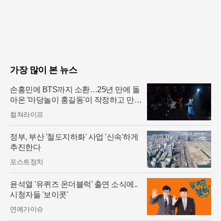
가장 많이 본 뉴스
손흥민에 BTS까지 소환…25년 만에 돌
아온 '마당놀이 홍길동'이 작정하고 만든
무대
컬쳐라이프
정부, 부산 '철도지하화' 사업 '신속'하게
추진한다
포스트정치
윤석열 '유퀴즈 온더블럭' 출연 소식에..
시청자들 '보이콧'
연예가이슈