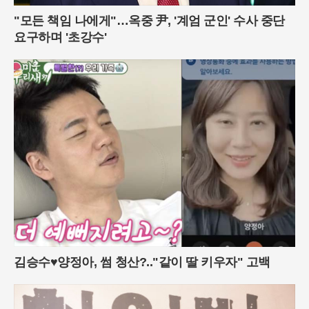
"모든 책임 나에게"…옥중 尹, '계엄 군인' 수사 중단
요구하며 '초강수'
김승수♥양정아, 썸 청산?.."같이 딸 키우자" 고백