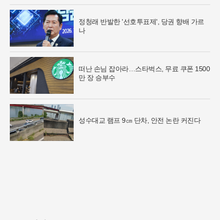
정청래 반발한 '선호투표제', 당권 향배 가르
나
떠난 손님 잡아라…스타벅스, 무료 쿠폰 1500
만 장 승부수
성수대교 램프 9㎝ 단차, 안전 논란 커진다