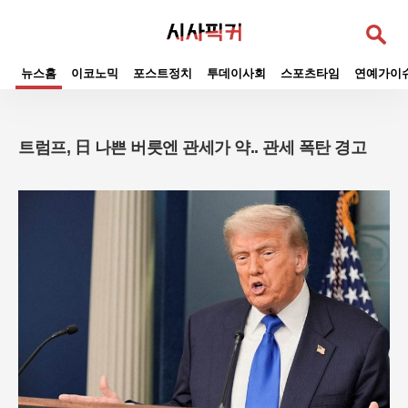
검
색
뉴스홈
이코노믹
포스트정치
투데이사회
스포츠타임
연예가이
트럼프, 日 나쁜 버릇엔 관세가 약.. 관세 폭탄 경고