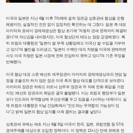
미국과 일본은 지난 4월 이후 7차례에 걸쳐 장관급 상호관세 협상을 진행
해왔지만, 실질적인 진전 없이 입장차만 확인하는 데 그쳤다. 일본 측 대표
아카자와 료세이 경제재생상은 협상 초기에 “자동차 관세 문제까지 해결하
겠다”며 자신감을 내비쳤지만, 미국 협상단의 태도는 점점 강경해졌다. 특
히 트럼프 대통령은 “일본이 쌀 부족 상황임에도 미국산 쌀 수입을 거부하
고 있다”며 불만을 드러냈고, “일본이 수백만 대의 차량을 미국에 판매하면
서도 미국 차량은 일본 시장에 전혀 진입하지 못하고 있다”며 기존 주장을
반복했다.
미국 협상 대표 스콧 베선트 재무장관이 아카자와 경제재생상과의 면담 일
정을 조율조차 하지 않은 점은 미국 측의 협상 태도를 단적으로 보여준다.
아카자와 장관은 하워드 러트닉 상무부 장관과 두 차례 전화 회담을 가졌
지만, 베선트 장관과의 회담은 결국 불발됐다. 이는 트럼프 행정부가 일본
보다 인도와의 무역협상에 우선순위를 두고 있음을 시사하는 대목이다. 실
제 트럼프 대통령은 이날 간담회에서 “인도와는 무역합의 가능성이 있
다”고 밝혀 일본의 협상 입지를 더욱 좁히는 결과를 낳았다.
상호관세 유예는 애초 지난 4월 9일 미국이 한국, 일본, 유럽연합 등 57개
경제주체를 대상으로 도입한 정책이다. 이 정책은 13시간 만에 유예로 전