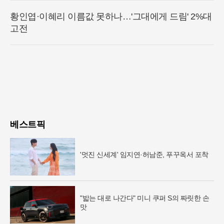
황인엽·이혜리 이름값 못하나…'그대에게 드림' 2%대
고전
베스트픽
'멋진 신세계' 임지연·허남준, 푸꾸옥서 포착
"밟는 대로 나간다" 미니 쿠퍼 S의 짜릿한 손
맛