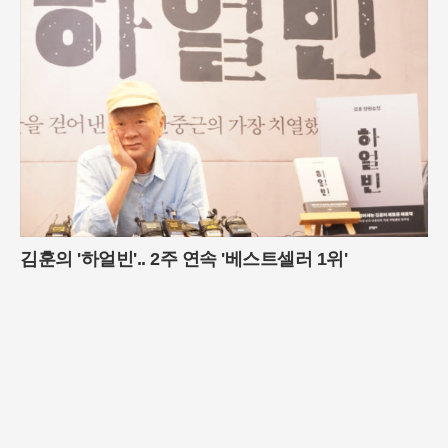
김훈의 '하얼빈'.. 2주 연속 '베스트셀러 1위'