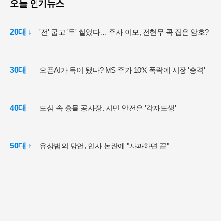
오늘 인기뉴스
20대 ↓
'전' 굽고 '무' 썰었다… 주사 이모, 전현무 콕 집은 암호?
30대
오픈AI가 독이 됐나? MS 주가 10% 폭락에 시장 '충격'
40대
도심 속 흉물 공사장, 시민 안전은 '각자도생'
50대 ↑
유상범의 망언, 인사 논란에 "사과하면 끝"