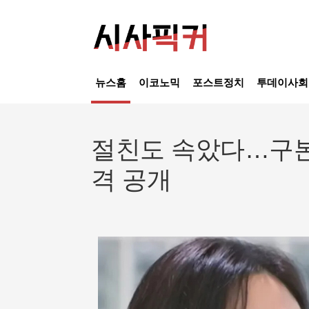
뉴스홈
이코노믹
포스트정치
투데이사회
절친도 속았다…구본
격 공개