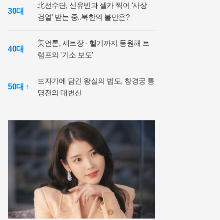
北선수단, 신유빈과 셀카 찍어 '사상
30대
검열' 받는 중..북한의 불만은?
美언론, 세트장 · 헬기까지 동원해 트
40대
럼프의 '기소 보도'
보자기에 담긴 왕실의 법도, 창경궁 통
50대 ↑
명전의 대변신