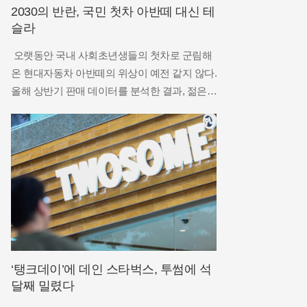
2030의 반란, 국민 첫차 아반떼 대신 테
슬라
오랫동안 국내 사회초년생들의 첫차로 군림해
온 현대자동차 아반떼의 위상이 예전 같지 않다.
올해 상반기 판매 데이터를 분석한 결과, 젊은
층의 선호도가 내연기관 준중형 세단에서 수입
전기차로 급격히 이동하고 있는 현상이 포착되
었다. 한국수입자동차협회의 집계에 따르면 테
슬라 모델Y는 올해 상반기에만 4만 대가 넘는
‘탱크데이’에 데인 스타벅스, 투썸에 석
달째 밀렸다