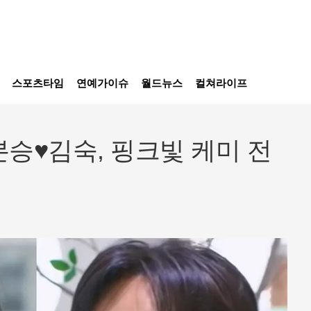
스포츠타임
연예가이슈
월드뉴스
컬쳐라이프
승♥김숙, 핑크빛 케미 전