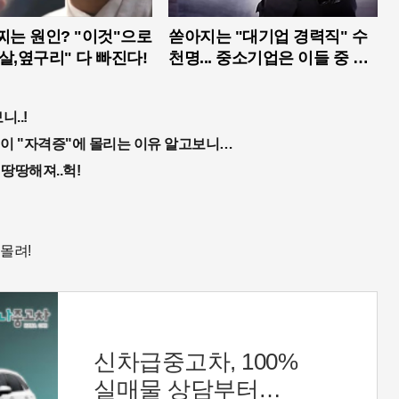
찌는 원인? "이것"으로
쏟아지는 "대기업 경력직" 수
살,옆구리" 다 빠진다!
천명... 중소기업은 이들 중 고
르면 돼
..!
 이 "자격증"에 몰리는 이유 알고보니…
 땅땅해져..헉!
 몰려!
신차급중고차, 100%
실매물 상담부터