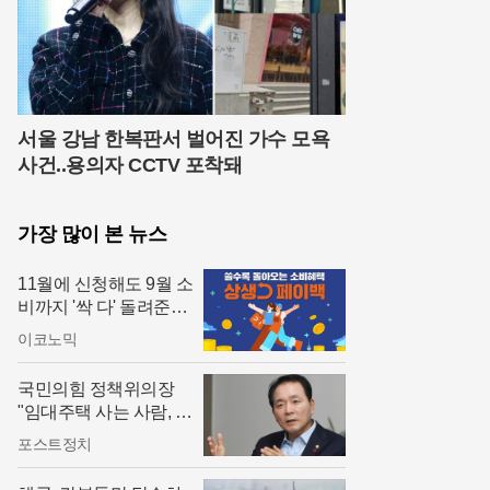
서울 강남 한복판서 벌어진 가수 모욕
사건..용의자 CCTV 포착돼
가장 많이 본 뉴스
11월에 신청해도 9월 소
비까지 '싹 다' 돌려준다!
상생페이백 소급 적용
이코노믹
국민의힘 정책위의장
"임대주택 사는 사람, 정
신질환자 많아"
포스트정치