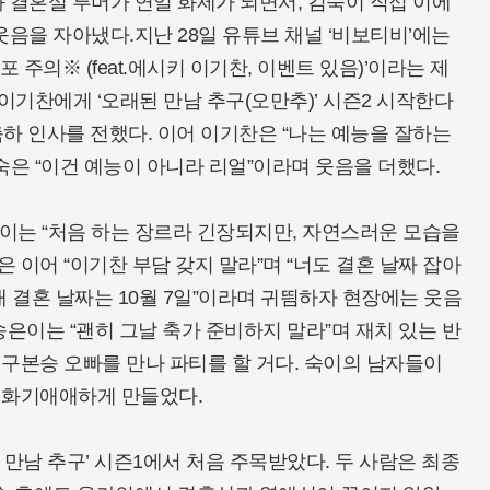
 결혼설 루머가 연일 화제가 되면서, 김숙이 직접 이에
음을 자아냈다.지난 28일 유튜브 채널 ‘비보티비’에는
 주의※ (feat.에시키 이기찬, 이벤트 있음)’이라는 제
이기찬에게 ‘오래된 만남 추구(오만추)’ 시즌2 시작한다
축하 인사를 전했다. 이어 이기찬은 “나는 예능을 잘하는
숙은 “이건 예능이 아니라 리얼”이라며 웃음을 더했다.
은이는 “처음 하는 장르라 긴장되지만, 자연스러운 모습을
 이어 “이기찬 부담 갖지 말라”며 “너도 결혼 날짜 잡아
“내 결혼 날짜는 10월 7일”이라며 귀띔하자 현장에는 웃음
송은이는 “괜히 그날 축가 준비하지 말라”며 재치 있는 반
 구본승 오빠를 만나 파티를 할 거다. 숙이의 남자들이
을 화기애애하게 만들었다.
 만남 추구’ 시즌1에서 처음 주목받았다. 두 사람은 최종