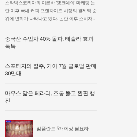
스타벅스코리아의 이른바 ‘탱크데이’ 마케팅 논
란 이후 국내 커피 프랜차이즈 시장의 결제액 순
위에 변화가 나타나고 있다. 논란 이후 소비자
이탈 움직임이 이어진 가운데 투썸플레이스가
최근 석 달 연속 스타벅스를 앞지르며 반사이익
중국산 수입차 40% 돌파, 테슬라 효과
을 얻은 것으로 나타났다.지난 4일 AI 데이터 기
톡톡
업 아이지에이웍스의 모바일인덱스에 따르면
지난달
스포티지의 질주, 기아 7월 글로벌 판매
30만대
마우스 닮은 페라리, 조롱 뚫고 완판 행
진
임플란트 5개이상 필요하다
면? 충격