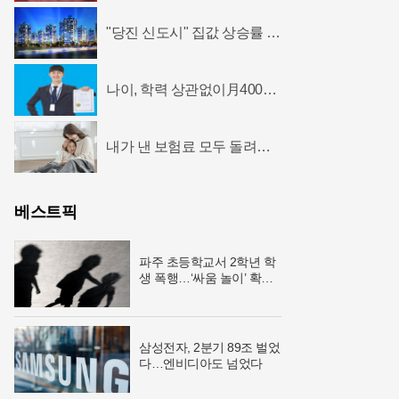
"당진 신도시" 집값 상승률 1
위…1위?
나이, 학력 상관없이月400소
득 가능한 자격증!
내가 낸 보험료 모두 돌려주
는 든든한 종신보험
베스트픽
파주 초등학교서 2학년 학
생 폭행…‘싸움 놀이’ 확산
우려
삼성전자, 2분기 89조 벌었
다…엔비디아도 넘었다