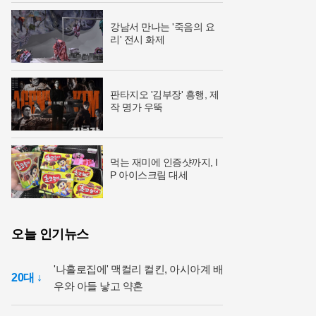
강남서 만나는 '죽음의 요
리' 전시 화제
판타지오 '김부장' 흥행, 제
작 명가 우뚝
먹는 재미에 인증샷까지, I
P 아이스크림 대세
오늘 인기뉴스
'나홀로집에' 맥컬리 컬킨, 아시아계 배
20대 ↓
우와 아들 낳고 약혼