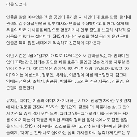
각을 입었다.
연출을 맡은 이수인은 “처음 공연이 올라온 지 시간이 꽤 흐른 만큼, 현시대
관객의 감수성을 반영해 일부 대사와 연출을 수정했다”고 밝혔다. 실제 배
우들의 SNS 게시물을 배경으로 활용하거나 안무 장면을 보강해 시각적 즐
거움을 더했다는 설명이다. SNS의 시각적 구조를 현실 공간에 옮긴 무대
연출은 특히 젊은 세대에게 익숙하고 친근하게 다가온다.
이번 시즌은 8월 24일까지 대학로 TOM 1관에서 관객을 맞는다. 인터미션
없이 110분간 진행되는 공연은 빠른 호흡과 몰입감 있는 전개로 지루할 틈
없이 이어진다. 차미호 역은 임예진, 홍나현, 이재림, 해일리가 맡았고, ‘차
미’ 역에는 이봄소리, 정우연, 박새힘, 이은정이 더블 캐스팅됐다. 김고대
역에는 정욱진, 조환지, 황순종, 박희준이, 오진혁 역은 서동진, 김준영, 윤
준협이 출연한다.
뮤지컬 ‘차미’는 기술과 이미지가 지배하는 시대에 진정한 자아란 무엇인지
에 대한 질문을 던진다. SNS 속 ‘좋아요’와 ‘팔로워’에 휘둘리는 삶, 그 안에
서 자신을 잃지 않기 위한 노력, 그리고 있는 그대로의 나를 사랑하는 용기
를 이야기하는 이 작품은 화려한 무대와 경쾌한 음악 속에서도 깊은 울림
을 남긴다. SNS 세상 속에서 스스로를 꾸미고 감추는 데 익숙해진 현대인
들에게, ‘차미’는 진짜 나로 살아가는 삶의 가치를 다시 생각하게 만드는 무