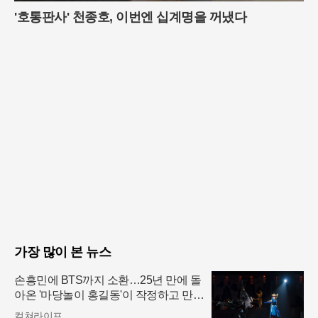
'호통판사' 천종호, 이번엔 십계명을 꺼냈다
가장 많이 본 뉴스
손흥민에 BTS까지 소환…25년 만에 돌
아온 '마당놀이 홍길동'이 작정하고 만든
무대
컬쳐라이프