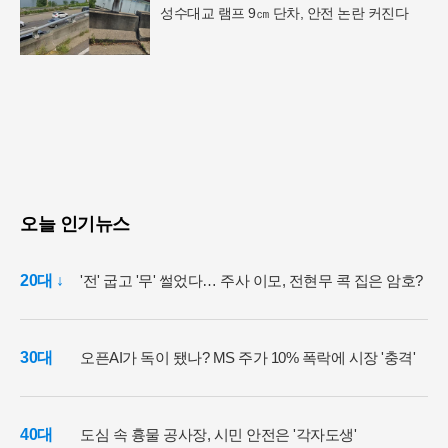
성수대교 램프 9㎝ 단차, 안전 논란 커진다
오늘 인기뉴스
20대 ↓
'전' 굽고 '무' 썰었다… 주사 이모, 전현무 콕 집은 암호?
30대
오픈AI가 독이 됐나? MS 주가 10% 폭락에 시장 '충격'
40대
도심 속 흉물 공사장, 시민 안전은 '각자도생'