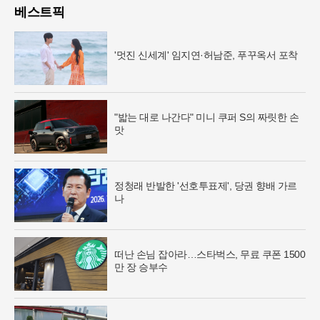
베스트픽
'멋진 신세계' 임지연·허남준, 푸꾸옥서 포착
"밟는 대로 나간다" 미니 쿠퍼 S의 짜릿한 손
맛
정청래 반발한 '선호투표제', 당권 향배 가르
나
떠난 손님 잡아라…스타벅스, 무료 쿠폰 1500
만 장 승부수