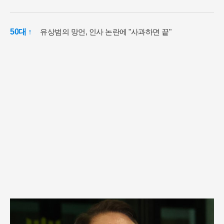
50대 ↑
유상범의 망언, 인사 논란에 "사과하면 끝"