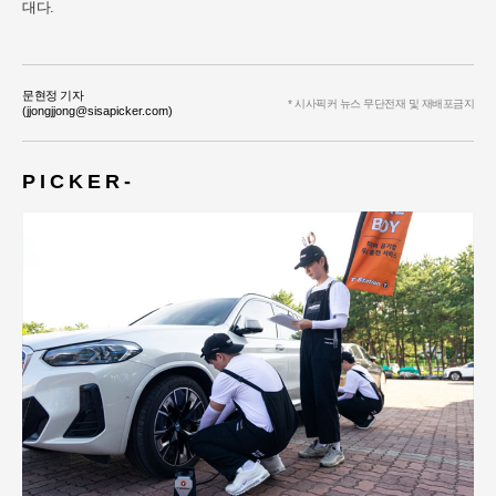
대다.
문현정 기자
* 시사픽커 뉴스 무단전재 및 재배포금지
(jjongjjong@sisapicker.com)
P I C K E R -