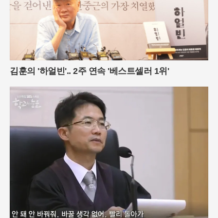
김훈의 '하얼빈'.. 2주 연속 '베스트셀러 1위'