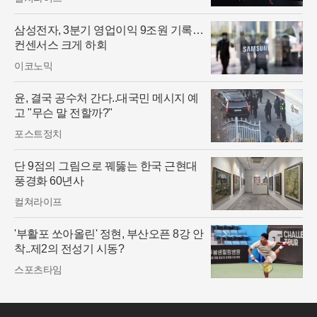
삼성전자, 3분기 영업이익 9조원 기록…
컨센서스 크게 하회
이코노믹
윤, 결국 공수처 간다..대국민 메시지 예
고 "무슨 말 전할까?"
포스트정치
단 9점의 그림으로 꿰뚫는 한국 근현대
풍경화 60년사
컬쳐라이프
'부활포 쏘아올린' 정현, 부산오픈 8강 안
착..제2의 전성기 시동?
스포츠타임