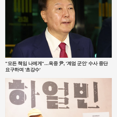
"모든 책임 나에게"…옥중 尹, '계엄 군인' 수사 중단
요구하며 '초강수'