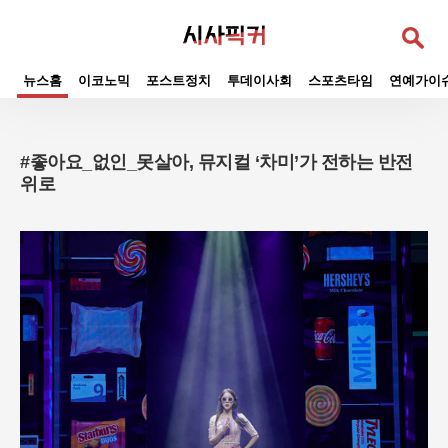
검
색
뉴스홈
이코노믹
포스트정치
투데이사회
스포츠타임
연예가이
#좋아요_없인_못살아, 뮤지컬 ‘차미’가 전하는 반전
위로