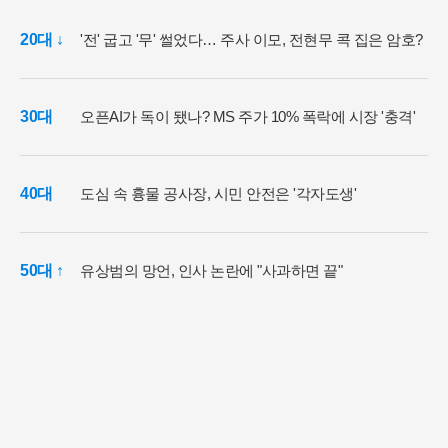
20대 ↓
'전' 굽고 '무' 썰었다… 주사 이모, 전현무 콕 집은 암호?
30대
오픈AI가 독이 됐나? MS 주가 10% 폭락에 시장 '충격'
40대
도심 속 흉물 공사장, 시민 안전은 '각자도생'
50대 ↑
유상범의 망언, 인사 논란에 "사과하면 끝"