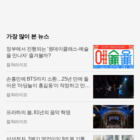
가장 많이 본 뉴스
정부에서 진행되는 ‘원데이클래스-예술
을 만나자' 즐겨볼까?
컬쳐라이프
손흥민에 BTS까지 소환…25년 만에 돌
아온 '마당놀이 홍길동'이 작정하고 만든
무대
컬쳐라이프
프라하의 봄, 81년의 음악 혁명
컬쳐라이프
삼성전자, 3분기 영업이익 9조원 기록…