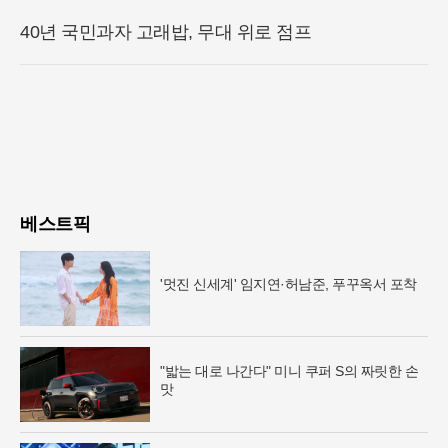
40년 국민과자 고래밥, 무대 위로 점프
베스트픽
'멋진 신세계' 임지연·허남준, 푸꾸옥서 포착
"밟는 대로 나간다" 미니 쿠퍼 S의 짜릿한 손
맛