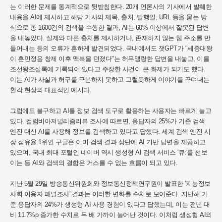
는 이러한 문제를 통계적으로 뒷받침한다. 20개 언론사의 기사에서 발췌한
내용을 AI에 제시하고 해당 기사의 제목, 출처, 발행일, URL 등을 묻는 방
식으로 총 1600건의 검색을 수행한 결과, AI는 60% 이상에서 잘못된 답변
을 내놓았다. 실제와 다른 출처를 제시하거나, 존재하지 않는 웹 주소를 만
들어내는 등의 오류가 흔하게 발견되었다. 국내에서도 챗GPT가 "세종대왕
이 훈민정음 창제 이후 맥북을 던졌다"는 허무맹랑한 답변을 내놓고, 이를
조선왕조실록에 기록되어 있다고 주장한 사건이 큰 화제가 되기도 했다.
이는 AI가 사실과 허구를 구분하지 못하고 그럴듯하게 이야기를 꾸며내는
환각 현상의 대표적인 예시다.
그럼에도 불구하고 AI를 정보 검색 도구로 활용하는 사용자는 빠르게 늘고
있다. 컬럼비아저널리즘리뷰 조사에 따르면, 응답자의 25%가 기존 검색
엔진 대신 AI를 사용해 정보를 검색하고 있다고 답했다. 세계 검색 엔진 시
장 점유율 1위인 구글은 이미 검색 결과 상단에 AI 기반 답변을 제공하고
있으며, 국내 최대 포털인 네이버 역시 생성형 AI 검색 서비스 '큐:'를 선보
이는 등 AI와 검색의 결합은 거스를 수 없는 흐름이 되고 있다.
지난 5월 29일 방송통신위원회와 정보통신정책연구원이 발표한 '지능정보
사회 이용자 패널조사' 결과는 이러한 변화를 수치로 보여준다. 지난해 기
준 응답자의 24%가 생성형 AI 사용 경험이 있다고 답했는데, 이는 전년 대
비 11.7%p 증가한 수치로 두 배 가까이 늘어난 것이다. 이처럼 생성형 AI의