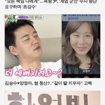
"모든 책임 나에게"…옥중 尹, '계엄 군인' 수사 중단
요구하며 '초강수'
김승수♥양정아, 썸 청산?.."같이 딸 키우자" 고백