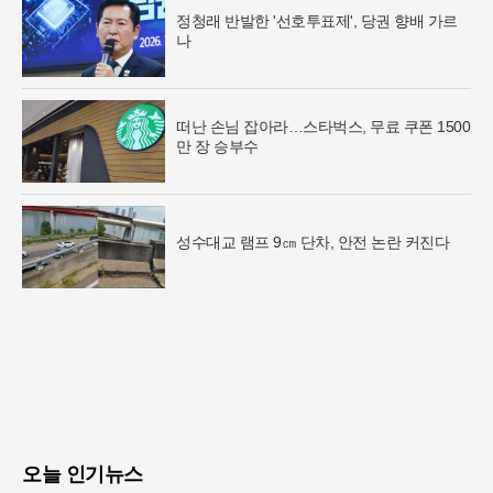
정청래 반발한 '선호투표제', 당권 향배 가르
나
떠난 손님 잡아라…스타벅스, 무료 쿠폰 1500
만 장 승부수
성수대교 램프 9㎝ 단차, 안전 논란 커진다
오늘 인기뉴스