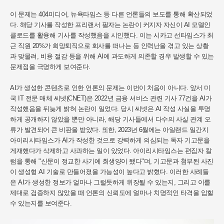
이 문제는 404미디어, 뉴욕타임스 등 다른 언론들의 보도를 통해 확산되었
다. 해당 기사를 작성한 프리랜서 필자는 논란이 커지자 자신이 AI 모델인
클로드를 활용해 기사를 작성했음을 시인했다. 이는 시카고 선타임스가 최
근 직원 20%가 희망퇴직으로 회사를 떠나는 등 인력난을 겪고 있는 상황
과 맞물려, 비용 절감 등을 위해 AI에 과도하게 의존할 경우 발생할 수 있는
문제점을 극명하게 보여준다.
AI가 생성한 콘텐츠로 인한 언론의 문제는 이번이 처음이 아니다. 앞서 미
국 IT 전문 매체 씨넷(CNET)은 2022년 금융 서비스 관련 기사 77건을 AI가
작성했음을 뒤늦게 밝혀 논란이 일었다. 당시 씨넷은 AI 작성 사실을 투명
하게 공개하지 않았을 뿐만 아니라, 해당 기사들에서 다수의 사실 관계 오
류가 발견되어 큰 비판을 받았다. 또한, 2023년 6월에는 아일랜드 일간지
아이리시타임스가 AI가 작성한 것으로 강력하게 의심되는 독자 기고문을
게재했다가 삭제하고 사과하는 일이 있었다. 아이리시타임스는 편집자 칼
럼을 통해 "신문이 정교한 사기에 희생양이 됐다"며, 기고문과 첨부된 사진
이 생성형 AI 기술로 만들어졌을 가능성이 높다고 밝혔다. 이러한 사례들
은 AI가 생성한 정보가 얼마나 그럴듯하게 위장될 수 있는지, 그리고 이를
제대로 검증하지 않았을 때 언론의 신뢰도에 얼마나 치명적인 타격을 입힐
수 있는지를 보여준다.