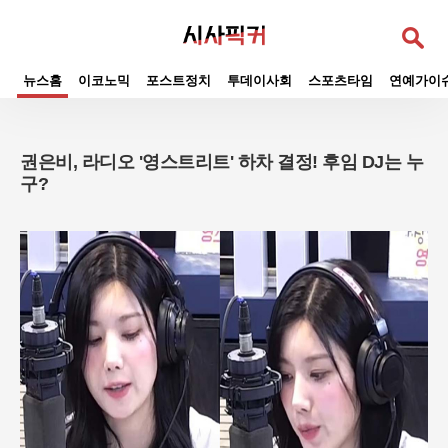
검
색
뉴스홈
이코노믹
포스트정치
투데이사회
스포츠타임
연예가이
권은비, 라디오 '영스트리트' 하차 결정! 후임 DJ는 누
구?