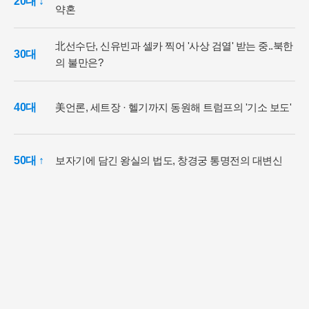
20대 ↓
약혼
北선수단, 신유빈과 셀카 찍어 '사상 검열' 받는 중..북한
30대
의 불만은?
40대
美언론, 세트장 · 헬기까지 동원해 트럼프의 '기소 보도'
50대 ↑
보자기에 담긴 왕실의 법도, 창경궁 통명전의 대변신