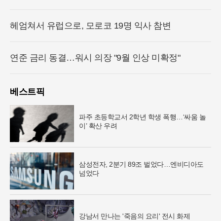
헤엄쳐서 유럽으로, 모로코 19명 익사 참변
연준 금리 동결…워시 의장 "9월 인상 미확정"
베스트픽
파주 초등학교서 2학년 학생 폭행…‘싸움 놀
이’ 확산 우려
삼성전자, 2분기 89조 벌었다…엔비디아도
넘었다
강남서 만나는 '죽음의 요리' 전시 화제