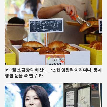
990원 소금빵의 배신?… '선한 영향력'이라더니, 동네
빵집 눈물 쏙 뺀 슈카