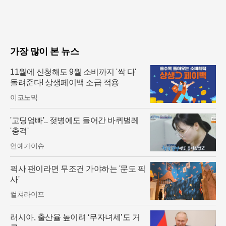
가장 많이 본 뉴스
11월에 신청해도 9월 소비까지 '싹 다'
돌려준다! 상생페이백 소급 적용
이코노믹
'고딩엄빠'.. 젖병에도 들어간 바퀴벌레
'충격'
연예가이슈
픽사 팬이라면 무조건 가야하는 '문도 픽
사'
컬쳐라이프
러시아, 출산율 높이려 ‘무자녀세’도 거