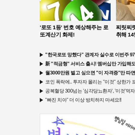
'로또 1등' 번호 예상해주는 로
찌릿찌릿
또계산기 화제!
취해 1
"한국로또 망했다" 관계자 실수로 이번주 97
新 "적금형" 서비스 출시! 멤버십만 가입해도 
월3000만원 벌고 싶으면 "이 자격증"만 따면
코인 폭락에.. 투자자 몰리는 "이것" 상한가 포
공복혈당 300넘는 '심각당뇨환자', '이것'먹
"빠진 치아" 더 이상 방치하지 마세요!!