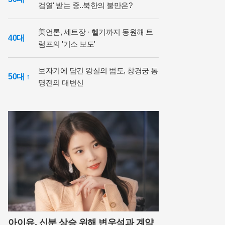
검열' 받는 중..북한의 불만은?
美언론, 세트장 · 헬기까지 동원해 트
40대
럼프의 '기소 보도'
보자기에 담긴 왕실의 법도, 창경궁 통
50대 ↑
명전의 대변신
아이유, 신분 상승 위해 변우석과 계약