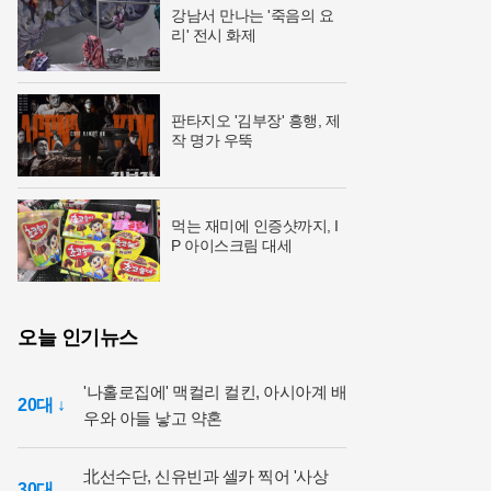
강남서 만나는 '죽음의 요
리' 전시 화제
판타지오 '김부장' 흥행, 제
작 명가 우뚝
먹는 재미에 인증샷까지, I
P 아이스크림 대세
오늘 인기뉴스
'나홀로집에' 맥컬리 컬킨, 아시아계 배
20대 ↓
우와 아들 낳고 약혼
北선수단, 신유빈과 셀카 찍어 '사상
30대