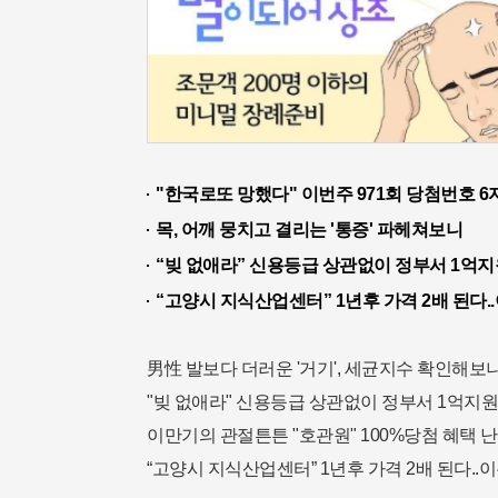
"한국로또 망했다" 이번주 971회 당첨번호 6자
목, 어깨 뭉치고 결리는 '통증' 파헤쳐보니
“빚 없애라” 신용등급 상관없이 정부서 1억지
“고양시 지식산업센터” 1년후 가격 2배 된다.
男性 발보다 더러운 '거기', 세균지수 확인해보니
"빚 없애라" 신용등급 상관없이 정부서 1억지원
이만기의 관절튼튼 "호관원" 100%당첨 혜택 난
“고양시 지식산업센터” 1년후 가격 2배 된다..