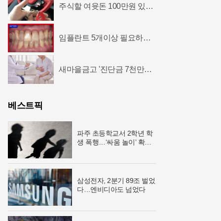
주식할 여윳돈 100만원 있다
면 '이렇게' 해라
임플란트 5개이상 필요하다
면? 충격
새마을금고 '진단금 7천만원'
비갱신 암보험 출시
베스트픽
파주 초등학교서 2학년 학
생 폭행…‘싸움 놀이’ 확산
우려
삼성전자, 2분기 89조 벌었
다…엔비디아도 넘었다