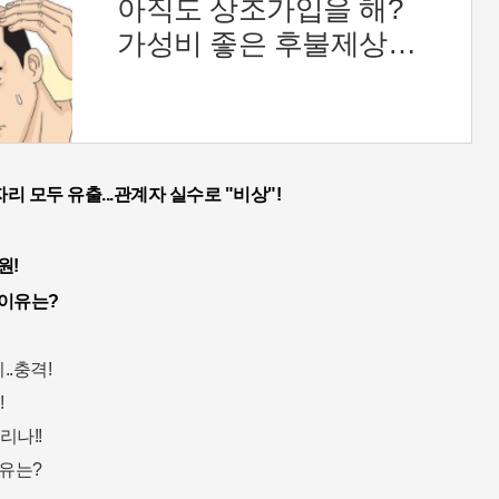
아직도 상조가입을 해?
가성비 좋은 후불제상조,
별이 되어 상조
리 모두 유출...관계자 실수로 "비상"!
원!
.이유는?
..충격!
!
리나!!
이유는?