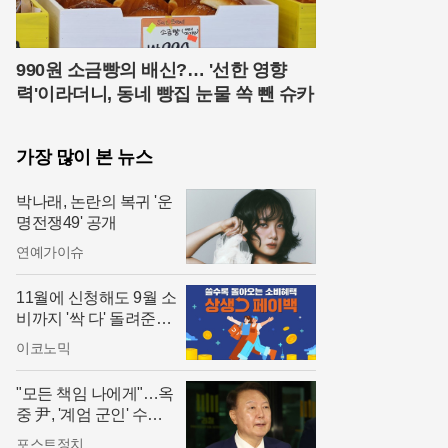
990원 소금빵의 배신?… '선한 영향
력'이라더니, 동네 빵집 눈물 쏙 뺀 슈카
가장 많이 본 뉴스
박나래, 논란의 복귀 '운
명전쟁49' 공개
연예가이슈
11월에 신청해도 9월 소
비까지 '싹 다' 돌려준다!
상생페이백 소급 적용
이코노믹
"모든 책임 나에게"…옥
중 尹, '계엄 군인' 수사
중단 요구하며 '초강수'
포스트정치