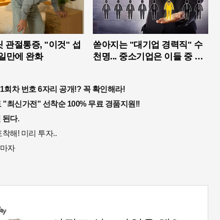
 관절통증, "이것" 섭
쏟아지는 "대기업 경력직" 수
4일만에 완화
천명... 중소기업은 이들 중 고
르면 돼
1회차 번호 6자리 공개!? 꼭 확인해라!
"최신가전" 선착순 100% 무료 경품지원!!
 된다.
착해! 미리 투자..
자마자