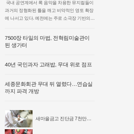
국내 공연계에서 록 음악을 차용한 뮤지컬들이
과거의 정형화된 틀을 깨고 비약적인 영토 확장
에 나서고 있다. 예전에는 주로 소극장 기반의
청춘물이나 저항 정신을 강조하는 작품에 국한
되었던 록 사운드가 이제는 고전 비극부터 전통
7500장 타일의 마법, 전혁림미술관이
설화, 현대 블랙 코미디까지 장르를 가리지 않고
된 생가터
종횡무진하는 모습이다. 이러한 변화는
40년 국민과자 고래밥, 무대 위로 점프
세종문화회관 무대 뒤 열렸다…연습실
까지 파격 개방
새마을금고 진단금 7천만원
비갱신 암보험 출시